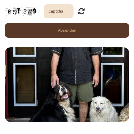
Schlawiner
Das Wirtschäftle
Philosophie
Absenden
Träumen im Schlawiner
Aktuelles
Kontakt